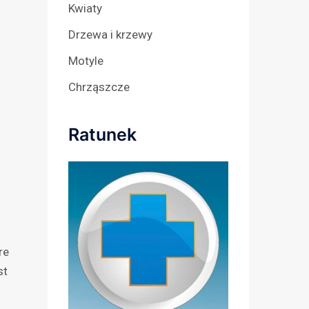
Kwiaty
Drzewa i krzewy
Motyle
Chrząszcze
Ratunek
re
st